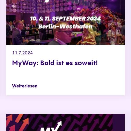
11.7.2024
MyWay: Bald ist es soweit!
Weiterlesen
MEN TEIL 3 MIT CHRISTOPH WERNER
MyWay: DER PODCAST FÜR & ÜBER FAMILIENUNTERNEHME