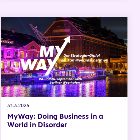
in einer Welt im Umbruch
MyWay: Doing Business in a World in Disorder
31.3.2025
MyWay: Doing Business in a
World in Disorder