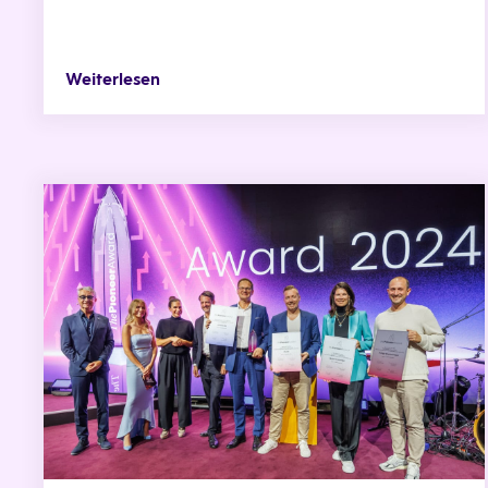
Weiterlesen
And The Pioneer Award goes to... Jenoptik!