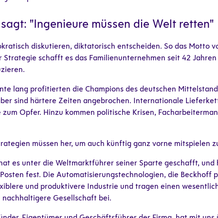
sagt: "Ingenieure müssen die Welt retten"
kratisch diskutieren, diktatorisch entscheiden. So das Motto 
r Strategie schafft es das Familienunternehmen seit 42 Jahre
zieren.
nte lang profitierten die Champions des deutschen Mittelsta
aber sind härtere Zeiten angebrochen. Internationale Lieferket
 zum Opfer. Hinzu kommen politische Krisen, Facharbeiterma
ategien müssen her, um auch künftig ganz vorne mitspielen z
at es unter die Weltmarktführer seiner Sparte geschafft, und h
Posten fest. Die Automatisierungstechnologien, die Beckhoff pr
xiblere und produktivere Industrie und tragen einen wesentliche
 nachhaltigere Gesellschaft bei.
ünder, Eigentümer und Geschäftsführer der Firma, hat mit uns 