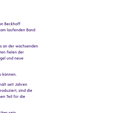
von Beckhoff
n am laufenden Band
nds an der wachsenden
ten fielen der
ngel und neue
u können.
ält seit Jahren
oduziert, sind die
n Teil für die
über sein