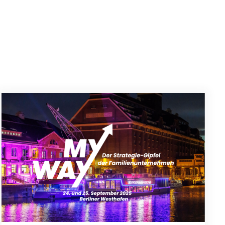
ay 2025
MyWay: Doing Business in a World in Disorder