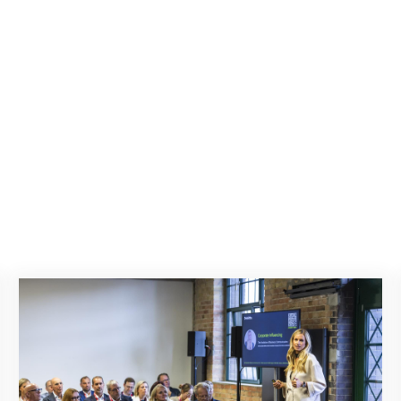
Jetzt anmelden! Masterclasses & Expert Talks auf der MyW