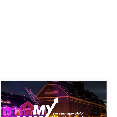
ay 2025
MyWay: Doing Business in a World in Disorder